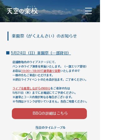
​｜
楽園祭（がくえんさい）のお知らせ
■
5月24日（日）楽園祭（一部貸切）
店舗敷地内のライブステージにて、
バンドのライブ演奏を実施いたします。（一部エリア貸切）
お店は
10:00〜18:00で通常通り営業
いたしますので
一般の方もご来店いただけます。
※終日ライブイベントのため音が出ます。ご了承ください。
ライブを鑑賞しながらのBBQ
をご希望の方は
5月21日（木）までにお電話にてご予約ください。
​※通常とコース内容が異なる場合がございます。
​※今回はドリンクが付いていません。各自ご用意ください。
BBQの詳細はこちら
当日のタイムテーブル